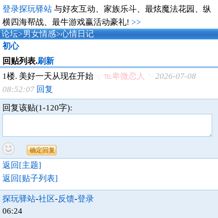
登录探玩驿站
与好友互动、家族乐斗、最炫魔法花园、纵
横四海帮战、最牛游戏赢活动豪礼!
>>
论坛
>
男女情感
>
心情日记
初心
回贴列表.
刷新
1楼.
美好一天从现在开始
╮℡卑微恋人╰
2026-07-08
08:52:07
回复
回复该贴(1-120字):
返回[主题]
返回[贴子列表]
探玩驿站
-
社区
-
反馈
-
登录
06:24